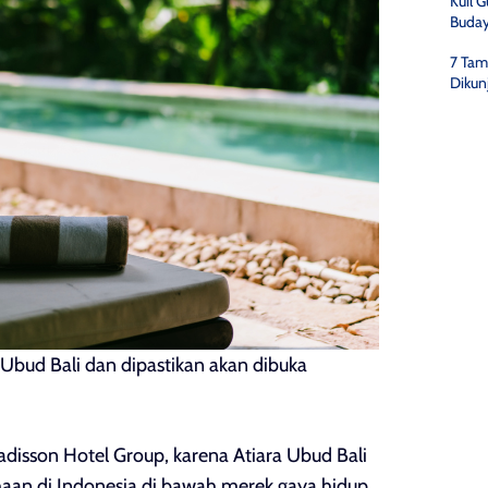
Kuil 
Buday
7 Tam
Dikun
a Ubud Bali dan dipastikan akan dibuka
disson Hotel Group, karena Atiara Ubud Bali
aan di Indonesia di bawah merek gaya hidup