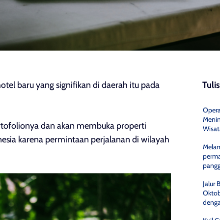
el baru yang signifikan di daerah itu pada
Tuli
Opera
Menin
rtofolionya dan akan membuka properti
Wisa
esia karena permintaan perjalanan di wilayah
Melam
perma
pang
Jalur 
Oktob
denga