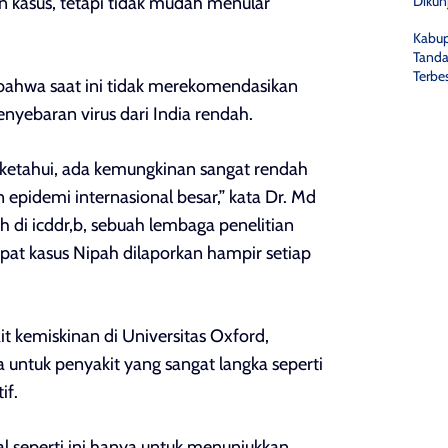
en kasus, tetapi tidak mudah menular
Dikun
Kabup
Tanda
Terbes
ahwa saat ini tidak merekomendasikan
nyebaran virus dari India rendah.
i ketahui, ada kemungkinan sangat rendah
pidemi internasional besar,” kata Dr. Md
ah di icddr,b, sebuah lembaga penelitian
pat kasus Nipah dilaporkan hampir setiap
ait kemiskinan di Universitas Oxford,
untuk penyakit yang sangat langka seperti
if.
l seperti ini hanya untuk menunjukkan