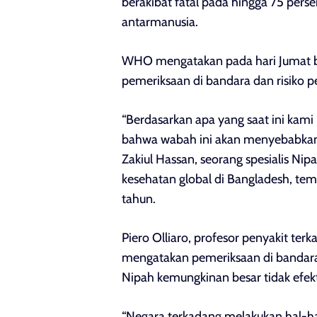
berakibat fatal pada hingga 75 pers
antarmanusia.
WHO mengatakan pada hari Jumat b
pemeriksaan di bandara dan risiko pe
“Berdasarkan apa yang saat ini kam
bahwa wabah ini akan menyebabkan e
Zakiul Hassan, seorang spesialis Nip
kesehatan global di Bangladesh, tem
tahun.
Piero Olliaro, profesor penyakit terk
mengatakan pemeriksaan di bandara 
Nipah kemungkinan besar tidak efekt
“Negara terkadang melakukan hal-ha