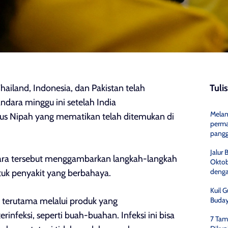
ailand, Indonesia, dan Pakistan telah
Tuli
dara minggu ini setelah India
Melam
s Nipah yang mematikan telah ditemukan di
perma
pang
Jalur 
ara tersebut menggambarkan langkah-langkah
Oktob
denga
ntuk penyakit yang berbahaya.
Kuil 
 terutama melalui produk yang
Buday
rinfeksi, seperti buah-buahan. Infeksi ini bisa
7 Tam