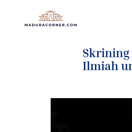
Langsung
ke
isi
Skrining
Ilmiah u