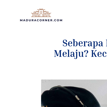
Langsung
ke
isi
Seberapa
Melaju? Ke