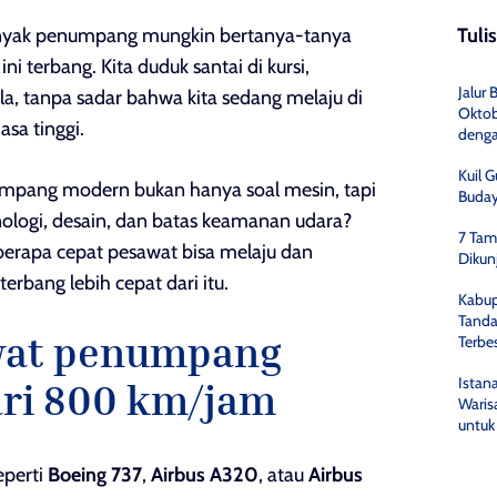
 banyak penumpang mungkin bertanya-tanya
Tuli
i terbang. Kita duduk santai di kursi,
Jalur 
, tanpa sadar bahwa kita sedang melaju di
Oktob
sa tinggi.
denga
Kuil 
pang modern bukan hanya soal mesin, tapi
Buday
knologi, desain, dan batas keamanan udara?
7 Tam
berapa cepat pesawat bisa melaju dan
Dikun
rbang lebih cepat dari itu.
Kabup
Tanda
wat penumpang
Terbes
Istan
ari 800 km/jam
Waris
untuk
eperti
Boeing 737
,
Airbus A320
, atau
Airbus